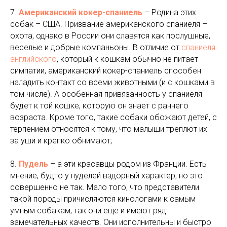
7.
Американский кокер-спаниель
– Родина этих
собак – США. Призвание американского спаниеля –
охота, однако в России они славятся как послушные,
веселые и добрые компаньоны. В отличие от
спаниеля
английского
, который к кошкам обычно не питает
симпатии, американский кокер-спаниель способен
наладить контакт со всеми животными (и с кошками в
том числе). А особенная привязанность у спаниеля
будет к той кошке, которую он знает с раннего
возраста. Кроме того, такие собаки обожают детей, с
терпением относятся к тому, что малыши треплют их
за уши и крепко обнимают;
8.
Пудель
– а эти красавцы родом из Франции. Есть
мнение, будто у пуделей вздорный характер, но это
совершенно не так. Мало того, что представители
такой породы причисляются кинологами к самым
умным собакам, так они еще и имеют ряд
замечательных качеств. Они исполнительны и быстро