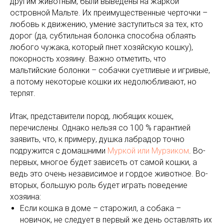
другим животным, были выведены на жаркой
островной Мальте. Их преимущественные черточки –
любовь к движению, умение заступиться за тех, кто
дорог (да, субтильная болонка способна облаять
любого чужака, который пнет хозяйскую кошку),
покорность хозяину. Важно отметить, что
мальтийские болонки – собачки суетливые и игривые,
а потому некоторые кошки их недолюбливают, но
терпят.
Итак, представители пород, любящих кошек,
перечислены. Однако нельзя со 100 % гарантией
заявить, что, к примеру, душка лабрадор точно
подружится с домашними
Муркой или Мурзиком
. Во-
первых, многое будет зависеть от самой кошки, а
ведь это очень независимое и гордое животное. Во-
вторых, большую роль будет играть поведение
хозяина:
Если кошка в доме – старожил, а собака –
новичок, не следует в первый же день оставлять их