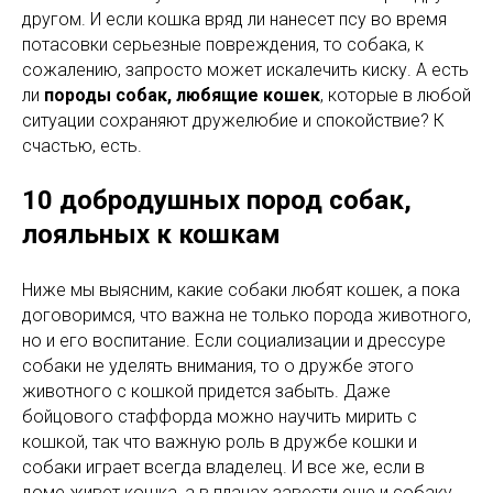
другом. И если кошка вряд ли нанесет псу во время
потасовки серьезные повреждения, то собака, к
сожалению, запросто может искалечить киску. А есть
ли
породы собак, любящие кошек
, которые в любой
ситуации сохраняют дружелюбие и спокойствие? К
счастью, есть.
10 добродушных пород собак,
лояльных к кошкам
Ниже мы выясним, какие собаки любят кошек, а пока
договоримся, что важна не только порода животного,
но и его воспитание. Если социализации и дрессуре
собаки не уделять внимания, то о дружбе этого
животного с кошкой придется забыть. Даже
бойцового стаффорда можно научить мирить с
кошкой, так что важную роль в дружбе кошки и
собаки играет всегда владелец. И все же, если в
доме живет кошка, а в планах завести еще и собаку,