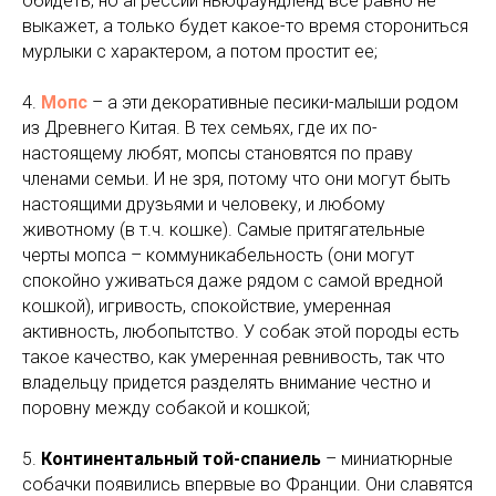
обидеть, но агрессии ньюфаундленд все равно не
выкажет, а только будет какое-то время сторониться
мурлыки с характером, а потом простит ее;
4.
Мопс
– а эти декоративные песики-малыши родом
из Древнего Китая. В тех семьях, где их по-
настоящему любят, мопсы становятся по праву
членами семьи. И не зря, потому что они могут быть
настоящими друзьями и человеку, и любому
животному (в т.ч. кошке). Самые притягательные
черты мопса – коммуникабельность (они могут
спокойно уживаться даже рядом с самой вредной
кошкой), игривость, спокойствие, умеренная
активность, любопытство. У собак этой породы есть
такое качество, как умеренная ревнивость, так что
владельцу придется разделять внимание честно и
поровну между собакой и кошкой;
5.
Континентальный той-спаниель
– миниатюрные
собачки появились впервые во Франции. Они славятся