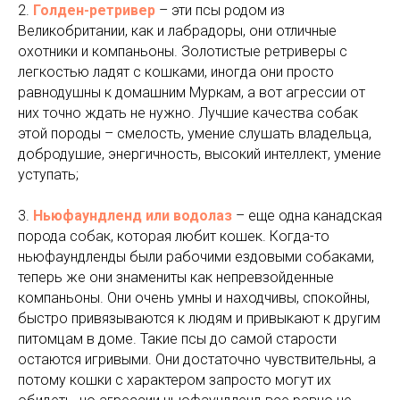
2.
Голден-ретривер
– эти псы родом из
Великобритании, как и лабрадоры, они отличные
охотники и компаньоны. Золотистые ретриверы с
легкостью ладят с кошками, иногда они просто
равнодушны к домашним Муркам, а вот агрессии от
них точно ждать не нужно. Лучшие качества собак
этой породы – смелость, умение слушать владельца,
добродушие, энергичность, высокий интеллект, умение
уступать;
3.
Ньюфаундленд или водолаз
– еще одна канадская
порода собак, которая любит кошек. Когда-то
ньюфаундленды были рабочими ездовыми собаками,
теперь же они знамениты как непревзойденные
компаньоны. Они очень умны и находчивы, спокойны,
быстро привязываются к людям и привыкают к другим
питомцам в доме. Такие псы до самой старости
остаются игривыми. Они достаточно чувствительны, а
потому кошки с характером запросто могут их